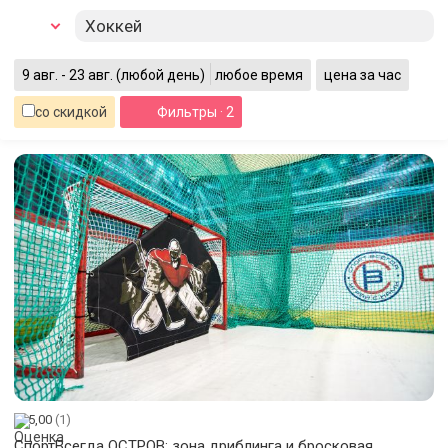
Хоккей
9 авг. - 23 авг.
(любой день)
любое время
цена за час
со скидкой
Фильтры
· 2
5,00
(1)
СпортВсегда ОСТРОВ: зона дриблинга и бросковая