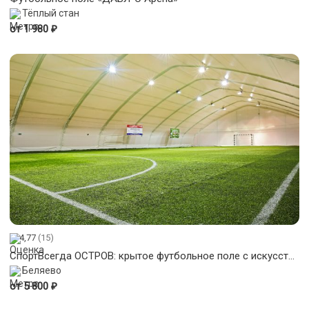
Тёплый стан
₽
от 1 980
4,77
(15)
СпортВсегда ОСТРОВ: крытое футбольное поле с искусственной травой
Беляево
₽
от 5 800