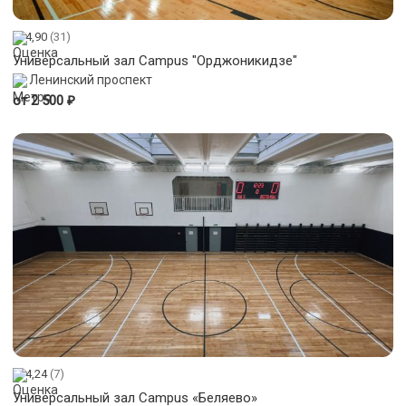
4,90
(31)
Универсальный зал Сampus "Орджоникидзе"
Ленинский проспект
₽
от 2 500
4,24
(7)
Универсальный зал Campus «Беляево»