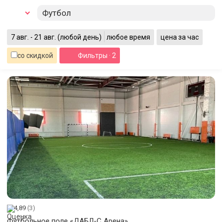
Футбол
7 авг. - 21 авг.
(любой день)
любое время
цена за час
со скидкой
Фильтры
· 2
4,89
(3)
Футбольное поле «ДАБЛ-С Арена»