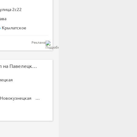
улица 2с22
ава
Крылатское
Реклама
Универсальный зал на Павелецкой
лецкая
Новокузнецкая
Павелецкая
Третьяковская
Таганская