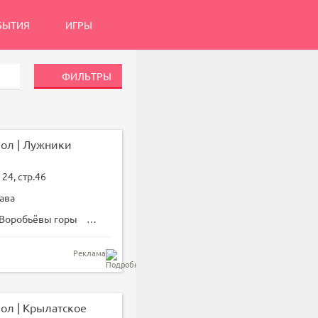
БЫТИЯ
ИГРЫ
ФИЛЬТРЫ
ол | Лужники
24, стр.46
ава
Воробьёвы горы
Лужники
Реклама
ол | Крылатское