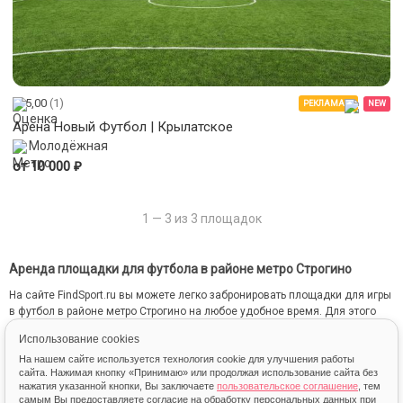
5,00
(1)
РЕКЛАМА
NEW
Арена Новый Футбол | Крылатское
Молодёжная
₽
от 10 000
1 — 3 из 3 площадок
Аренда площадки для футбола в районе метро Строгино
На сайте FindSport.ru вы можете легко забронировать площадки для игры
в футбол в районе метро Строгино на любое удобное время. Для этого
мы собрали всю информацию о каждой площадке: от местоположения
Использование cookies
на карте до фотографий и стоимости занятий.
На нашем сайте используется технология cookie для улучшения работы
сайта. Нажимая кнопку «Принимаю» или продолжая использование сайта без
нажатия указанной кнопки, Вы заключаете
пользовательское соглашение
, тем
самым Вы предоставляете согласие на обработку персональных данных при