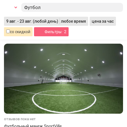
Футбол
9 авг. - 23 авг.
(любой день)
любое время
цена за час
со скидкой
Фильтры
· 2
отзывов пока нет
Футбольный манеж SportVille