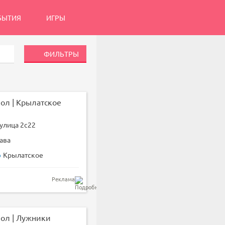
БЫТИЯ
ИГРЫ
ФИЛЬТРЫ
ол | Крылатское
улица 2с22
ава
Крылатское
Реклама
ол | Лужники