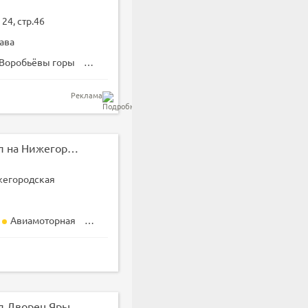
24, стр.46
ава
Воробьёвы горы
Лужники
Реклама
Универсальный зал на Нижегородской
жегородская
Авиамоторная
Нижегородская
Андроновка
Универсальный зал Дворец Ярыгина 36х18