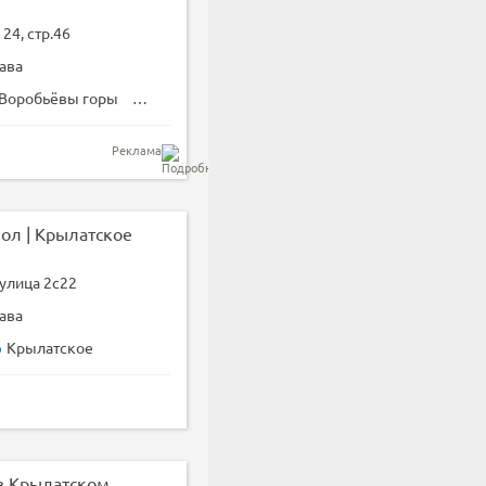
24, стр.46
ава
Воробьёвы горы
Лужники
Реклама
ол | Крылатское
улица 2с22
ава
Крылатское
NEW
в Крылатском