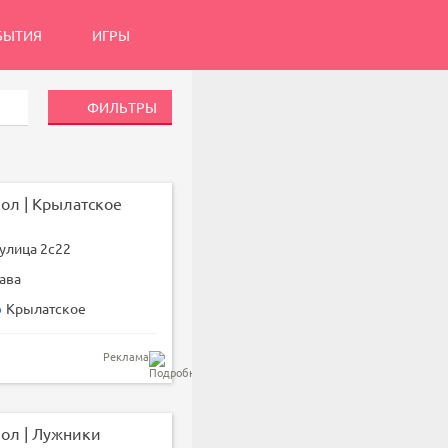
БЫТИЯ
ИГРЫ
ФИЛЬТРЫ
ол | Крылатское
улица 2с22
ава
Крылатское
Реклама
ол | Лужники