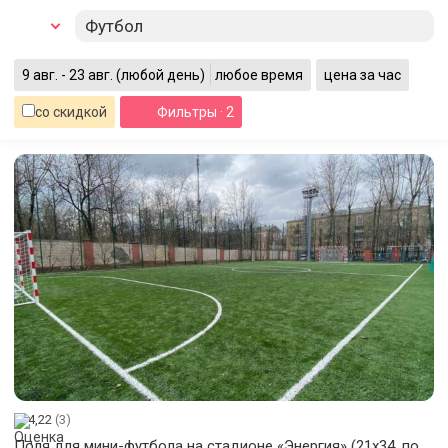
Футбол
9 авг. - 23 авг.
(любой день)
любое время
цена за час
со скидкой
Фильтры
· 2
4,22
(3)
Поля для мини-футбола на стадионе «Энергия» (21х34, поле -3,4)