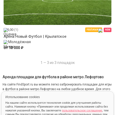
5,00
(1)
РЕКЛАМА
NEW
Арена Новый Футбол | Крылатское
Молодёжная
₽
от 10 000
1 — 3 из 3 площадок
Аренда площадки для футбола в районе метро Лефортово
На сайте FindSport.ru вы можете легко забронировать площадки для игры
в футбол в районе метро Лефортово на любое удобное время. Для этого
мы собрали всю информацию о каждой площадке: от местоположения
Использование cookies
на карте до фотографий и стоимости занятий.
На нашем сайте используется технология cookie для улучшения работы
сайта. Нажимая кнопку «Принимаю» или продолжая использование сайта без
нажатия указанной кнопки, Вы заключаете
пользовательское соглашение
, тем
самым Вы предоставляете согласие на обработку персональных данных при