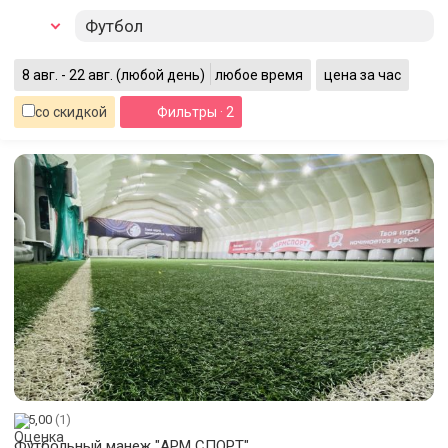
Футбол
8 авг. - 22 авг.
(любой день)
любое время
цена за час
со скидкой
Фильтры
· 2
5,00
(1)
Футбольный манеж "АРМ СПОРТ"