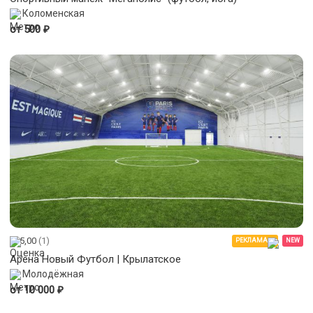
Коломенская
₽
от 500
5,00
(1)
РЕКЛАМА
NEW
Арена Новый Футбол | Крылатское
Молодёжная
₽
от 10 000