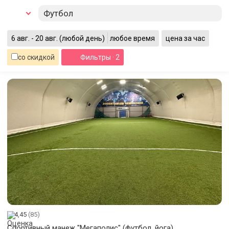
Футбол
6 авг. - 20 авг.
(любой день)
любое время
цена за час
со скидкой
Фильтры
· 2
4,45
(85)
Спортивный манеж "Мегаполис" (футбол, йога)