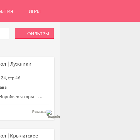
БЫТИЯ
ИГРЫ
ФИЛЬТРЫ
ол | Лужники
24, стр.46
ава
Воробьёвы горы
Лужники
Реклама
ол | Крылатское