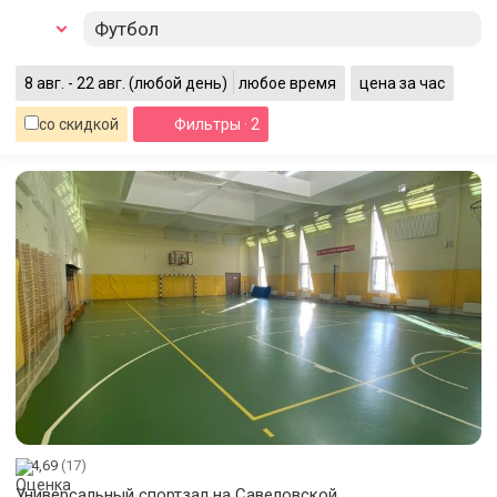
Футбол
8 авг. - 22 авг.
(любой день)
любое время
цена за час
со скидкой
Фильтры
· 2
4,69
(17)
Универсальный спортзал на Савеловской