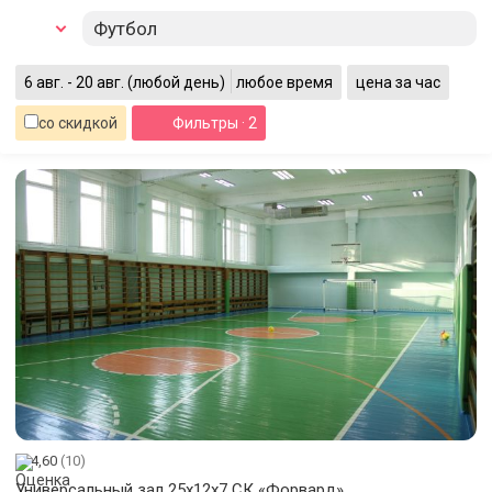
Футбол
6 авг. - 20 авг.
(любой день)
любое время
цена за час
со скидкой
Фильтры
· 2
4,60
(10)
Универсальный зал 25х12х7 СК «Форвард»