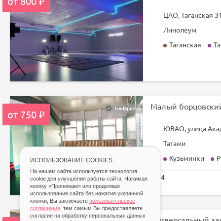
от 800 ₽
ЦАО, Таганская 3
Линолеум
Таганская
Та
Малый борцовски
от 750 ₽
ЮВАО, улица Ака
Татами
Кузьминки
Р
ИСПОЛЬЗОВАНИЕ COOKIES
На нашем сайте используется технология
4
cookie для улучшения работы сайта. Нажимая
кнопку «Принимаю» или продолжая
использование сайта без нажатия указанной
кнопки, Вы заключаете
пользовательское
соглашение
, тем самым Вы предоставляете
согласие на обработку персональных данных