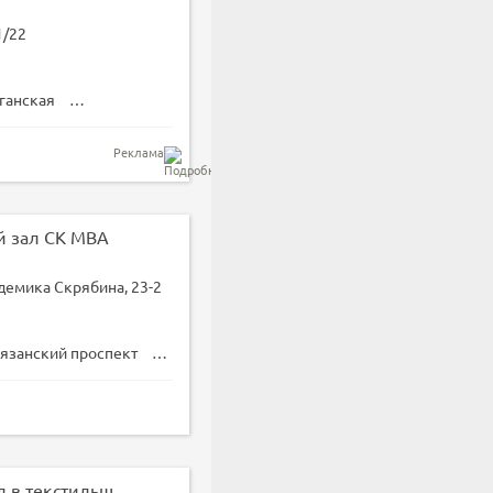
1/22
ганская
Марксистская
Реклама
й зал СК МВА
демика Скрябина, 23-2
язанский проспект
Выхино
Волжская
Универсальный зал в текстильщиках