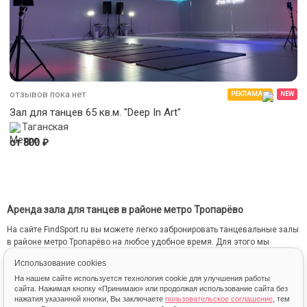
отзывов пока нет
РЕКЛАМА
NEW
Зал для танцев 65 кв.м. "Deep In Art"
Таганская
₽
от 800
Аренда зала для танцев в районе метро Тропарёво
На сайте FindSport.ru вы можете легко забронировать танцевальные залы
в районе метро Тропарёво на любое удобное время. Для этого мы
собрали всю информацию о каждом зале: от местоположения на карте
Использование cookies
до фотографий и стоимости занятий.
На нашем сайте используется технология cookie для улучшения работы
сайта. Нажимая кнопку «Принимаю» или продолжая использование сайта без
нажатия указанной кнопки, Вы заключаете
пользовательское соглашение
, тем