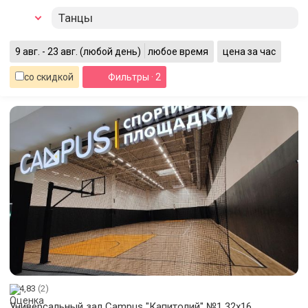
Танцы
9 авг. - 23 авг.
(любой день)
любое время
цена за час
со скидкой
Фильтры
· 2
4,83
(2)
Универсальный зал Campus "Капитолий" №1 32x16