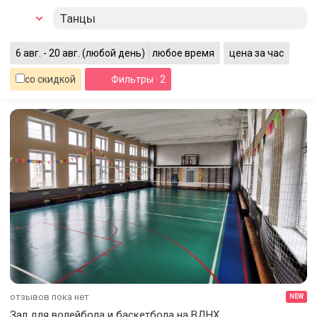
Танцы
6 авг. - 20 авг.
(любой день)
любое время
цена за час
со скидкой
Фильтры
· 2
отзывов пока нет
NEW
Зал для волейбола и баскетбола на ВДНХ