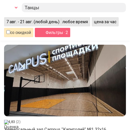
Танцы
7 авг. - 21 авг.
(любой день)
любое время
цена за час
со скидкой
Фильтры
· 2
4,83
(2)
Универсальный зал Campus "Капитолий" №1 32x16