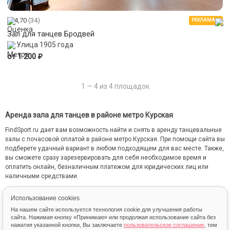
4,70
(34)
РЕКЛАМА
Зал для танцев Бродвей
Улица 1905 года
₽
от 1 200
1 — 4 из 4 площадок
Аренда зала для танцев в районе метро Курская
FindSport.ru дает вам возможность найти и снять в аренду танцевальные
залы с почасовой оплатой в районе метро Курская. При помощи сайта вы
подберете удачный вариант в любом подходящем для вас месте. Также,
вы сможете сразу зарезервировать для себя необходимое время и
оплатить онлайн, безналичным платежом для юридических лиц или
наличными средствами.
На сайте FindSport.ru мы собрали всю информацию о каждом зале: от
Использование cookies
местоположения на карте до фотографий и стоимости занятий.
На нашем сайте используется технология cookie для улучшения работы
сайта. Нажимая кнопку «Принимаю» или продолжая использование сайта без
нажатия указанной кнопки, Вы заключаете
пользовательское соглашение
, тем