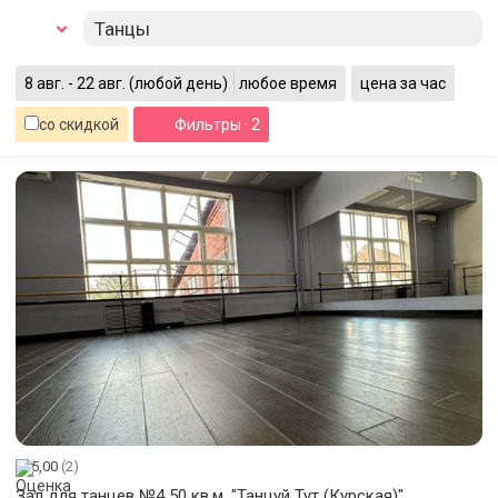
Танцы
8 авг. - 22 авг.
(любой день)
любое время
цена за час
со скидкой
Фильтры
· 2
5,00
(2)
Зал для танцев №4 50 кв.м. "Танцуй Тут (Курская)"