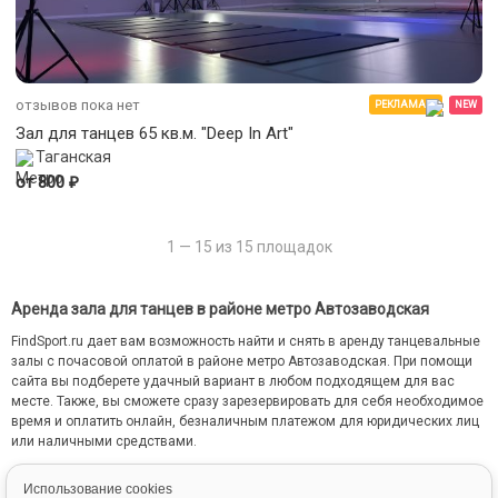
отзывов пока нет
РЕКЛАМА
NEW
Зал для танцев 65 кв.м. "Deep In Art"
Таганская
₽
от 800
1 — 15 из 15 площадок
Аренда зала для танцев в районе метро Автозаводская
FindSport.ru дает вам возможность найти и снять в аренду танцевальные
залы с почасовой оплатой в районе метро Автозаводская. При помощи
сайта вы подберете удачный вариант в любом подходящем для вас
месте. Также, вы сможете сразу зарезервировать для себя необходимое
время и оплатить онлайн, безналичным платежом для юридических лиц
или наличными средствами.
На сайте FindSport.ru мы собрали всю информацию о каждом зале: от
Использование cookies
местоположения на карте до фотографий и стоимости занятий.