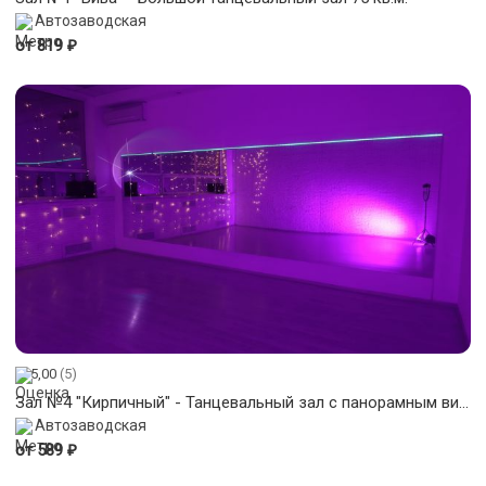
Автозаводская
₽
от 819
5,00
(5)
Зал №4 "Кирпичный" - Танцевальный зал с панорамным видом 40 кв.м.
Автозаводская
₽
от 589