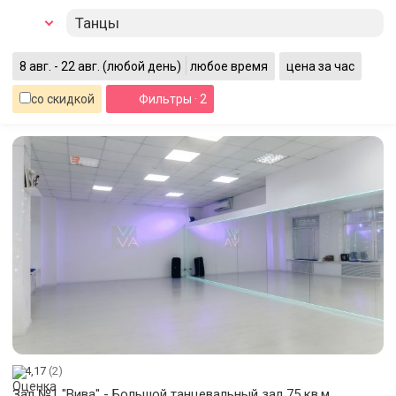
Танцы
8 авг. - 22 авг.
(любой день)
любое время
цена за час
со скидкой
Фильтры
· 2
4,17
(2)
Зал №1 "Вива" - Большой танцевальный зал 75 кв.м.