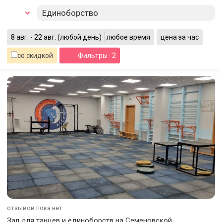
Единоборство
8 авг. - 22 авг.
(любой день)
любое время
цена за час
со скидкой
Фильтры
· 2
отзывов пока нет
Зал для танцев и единоборств на Семеновской