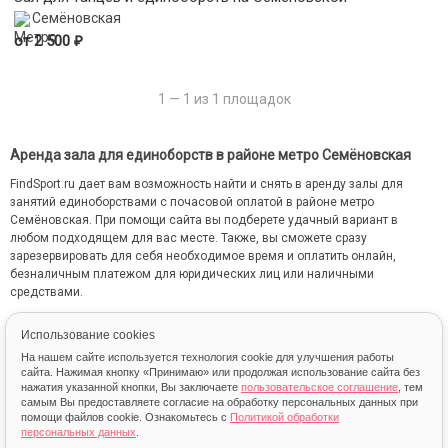
Семёновская
₽
от 2 500
1 — 1 из 1 площадок
Аренда зала для единоборств в районе метро Семёновская
FindSport.ru дает вам возможность найти и снять в аренду залы для
занятий единоборствами с почасовой оплатой в районе метро
Семёновская. При помощи сайта вы подберете удачный вариант в
любом подходящем для вас месте. Также, вы сможете сразу
зарезервировать для себя необходимое время и оплатить онлайн,
безналичным платежом для юридических лиц или наличными
средствами.
На сайте FindSport.ru мы собрали всю информацию о каждом зале: от
Использование cookies
местоположения на карте до фотографий и стоимости занятий.
На нашем сайте используется технология cookie для улучшения работы
сайта. Нажимая кнопку «Принимаю» или продолжая использование сайта без
нажатия указанной кнопки, Вы заключаете
пользовательское соглашение
, тем
самым Вы предоставляете согласие на обработку персональных данных при
помощи файлов cookie. Ознакомьтесь с
Политикой обработки
персональных данных
.