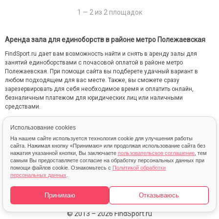
1 — 2 из 2 площадок
Аренда зала для единоборств в районе метро Полежаевская
FindSport.ru дает вам возможность найти и снять в аренду залы для
занятий единоборствами с почасовой оплатой в районе метро
Полежаевская. При помощи сайта вы подберете удачный вариант в
любом подходящем для вас месте. Также, вы сможете сразу
зарезервировать для себя необходимое время и оплатить онлайн,
безналичным платежом для юридических лиц или наличными
средствами.
На сайте FindSport.ru мы собрали всю информацию о каждом зале: от
Использование cookies
местоположения на карте до фотографий и стоимости занятий.
На нашем сайте используется технология cookie для улучшения работы
сайта. Нажимая кнопку «Принимаю» или продолжая использование сайта без
нажатия указанной кнопки, Вы заключаете
пользовательское соглашение
, тем
самым Вы предоставляете согласие на обработку персональных данных при
помощи файлов cookie. Ознакомьтесь с
Политикой обработки
персональных данных
.
Карта
Принимаю
Отказываюсь
© 2013 – 2026 FindSport.ru