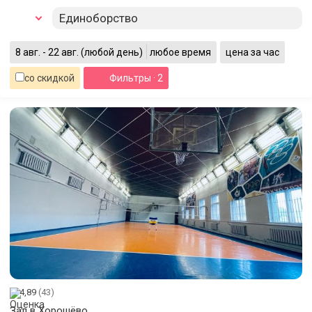
Единоборство
8 авг. - 22 авг.
(любой день)
любое время
цена за час
со скидкой
Фильтры
· 2
4,89
(43)
Зал в Хорошёво