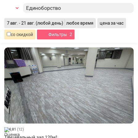
Единоборство
7 авг. - 21 авг.
(любой день)
любое время
цена за час
со скидкой
Фильтры
· 2
4,81
(12)
Танцевальный зал 120м²