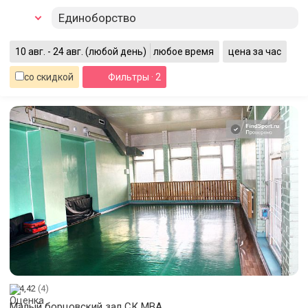
Единоборство
10 авг. - 24 авг.
(любой день)
любое время
цена за час
со скидкой
Фильтры
· 2
4,42
(4)
Малый борцовский зал СК МВА