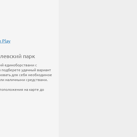
илевский парк
тий единоборствами с
ы подберете удачный вариант
ровать для себя необходимое
или наличными средствами.
стоположения на карте до