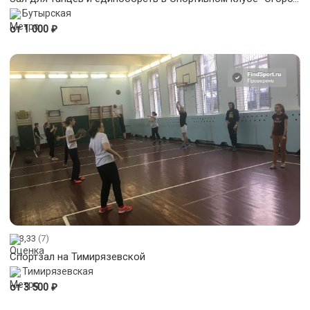
Бутырская
₽
от 1 000
3,33
(7)
Спортзал на Тимирязевской
Тимирязевская
₽
от 3 500