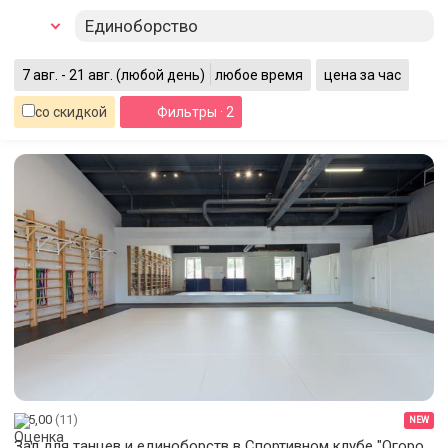
Единоборство
7 авг. - 21 авг.
(любой день)
любое время
цена за час
со скидкой
Фильтры
· 2
5,00
(11)
NEW
Зал для танцев и единоборств в Спортивном клубе "Огород"