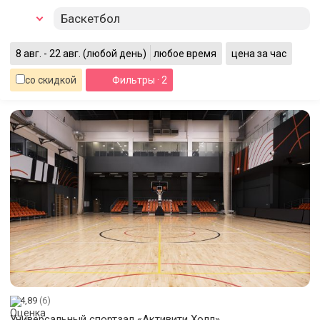
Баскетбол
8 авг. - 22 авг.
(любой день)
любое время
цена за час
со скидкой
Фильтры
· 2
4,89
(6)
Универсальный спортзал «Активити Холл»