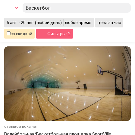
Баскетбол
6 авг. - 20 авг.
(любой день)
любое время
цена за час
со скидкой
Фильтры
· 2
отзывов пока нет
Волейбольная/Баскетбольная площадка SportVille