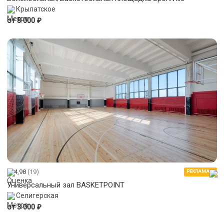
Крылатское
₽
от 8 000
4,98
(19)
РЕКЛАМА
Универсальный зал BASKETPOINT
Селигерская
₽
от 3 000