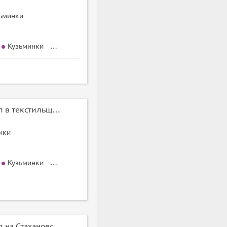
ьминки
Кузьминки
Рязанский проспект
Стахановская
Нижегор
NEW
Универсальный зал в текстильщиках
ики
Кузьминки
Рязанский проспект
Дубровка
Печатники
Универсальный зал на Стахановской