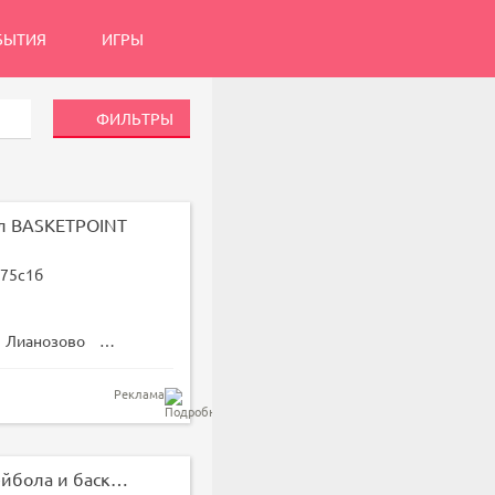
БЫТИЯ
ИГРЫ
ФИЛЬТРЫ
л BASKETPOINT
 75с1б
Лианозово
Бескудниково
Реклама
Спортзал для волейбола и баскетбола в Кузьминках