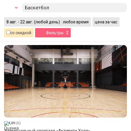
Баскетбол
8 авг. - 22 авг.
(любой день)
любое время
цена за час
со скидкой
Фильтры
· 2
4,89
(6)
Универсальный спортзал «Активити Холл»