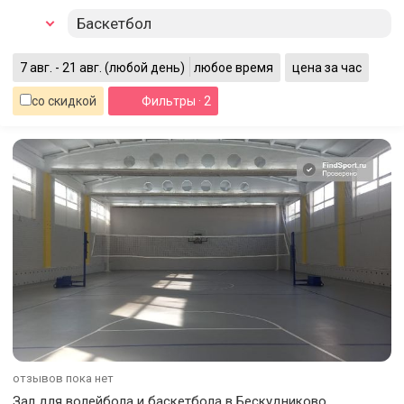
Баскетбол
7 авг. - 21 авг.
(любой день)
любое время
цена за час
со скидкой
Фильтры
· 2
отзывов пока нет
Зал для волейбола и баскетбола в Бескудниково